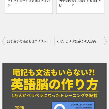
そもそも留学する意味はあるの
カナダの大学に留学する目的と
か
は・・・？
投
語学留学の目的とは？メリット、デメリットを考えよう！
なぜ、カナダに多くの人が高校留学するのか？
稿
ナ
ビ
ゲ
ー
シ
ョ
ン