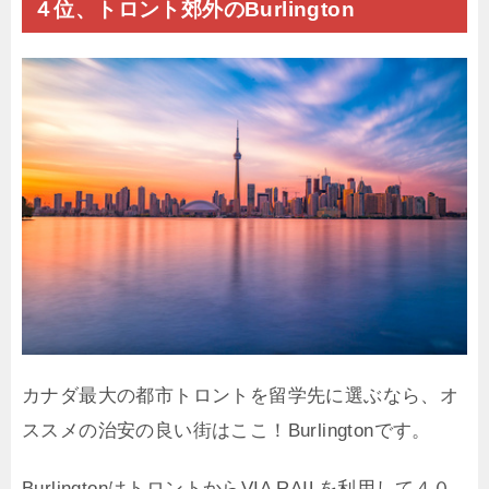
４位、トロント郊外のBurlington
カナダ最大の都市トロントを留学先に選ぶなら、オ
ススメの治安の良い街はここ！Burlingtonです。
BurlingtonはトロントからVIA RAILを利用して４０